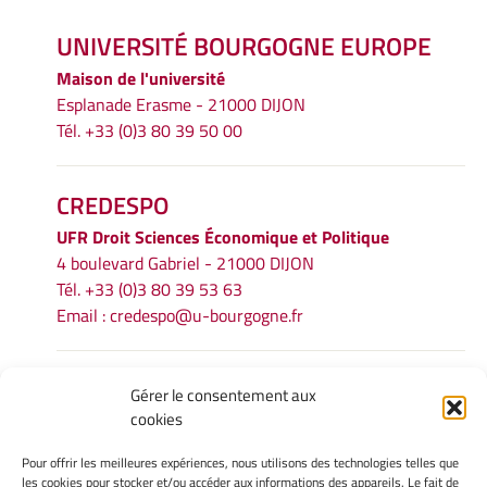
UNIVERSITÉ BOURGOGNE EUROPE
Maison de l'université
Esplanade Erasme - 21000 DIJON
Tél. +33 (0)3 80 39 50 00
CREDESPO
UFR
Droit Sciences Économique et Politique
4 boulevard Gabriel - 21000 DIJON
Tél. +33 (0)3 80 39 53 63
Email :
credespo@u-bourgogne.fr
INFORMATIONS LÉGALES
Gérer le consentement aux
cookies
Mentions légales
Gérer mes cookies
Pour offrir les meilleures expériences, nous utilisons des technologies telles que
Politique de cookies
les cookies pour stocker et/ou accéder aux informations des appareils. Le fait de