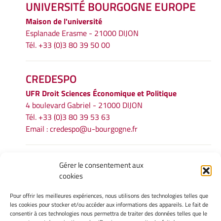
UNIVERSITÉ BOURGOGNE EUROPE
Maison de l'université
Esplanade Erasme - 21000 DIJON
Tél. +33 (0)3 80 39 50 00
CREDESPO
UFR
Droit Sciences Économique et Politique
4 boulevard Gabriel - 21000 DIJON
Tél. +33 (0)3 80 39 53 63
Email :
credespo@u-bourgogne.fr
INFORMATIONS LÉGALES
Gérer le consentement aux
cookies
Mentions légales
Gérer mes cookies
Pour offrir les meilleures expériences, nous utilisons des technologies telles que
Politique de cookies
les cookies pour stocker et/ou accéder aux informations des appareils. Le fait de
Déclaration de confidentialité
consentir à ces technologies nous permettra de traiter des données telles que le