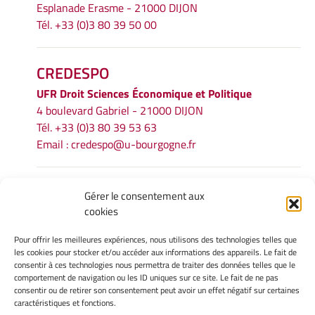
Esplanade Erasme - 21000 DIJON
Tél. +33 (0)3 80 39 50 00
CREDESPO
UFR
Droit Sciences Économique et Politique
4 boulevard Gabriel - 21000 DIJON
Tél. +33 (0)3 80 39 53 63
Email :
credespo@u-bourgogne.fr
INFORMATIONS LÉGALES
Gérer le consentement aux
cookies
Mentions légales
Gérer mes cookies
Pour offrir les meilleures expériences, nous utilisons des technologies telles que
Politique de cookies
les cookies pour stocker et/ou accéder aux informations des appareils. Le fait de
Déclaration de confidentialité
consentir à ces technologies nous permettra de traiter des données telles que le
comportement de navigation ou les ID uniques sur ce site. Le fait de ne pas
Avertissement
consentir ou de retirer son consentement peut avoir un effet négatif sur certaines
caractéristiques et fonctions.