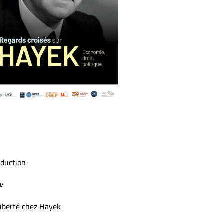
oduction
w
liberté chez Hayek