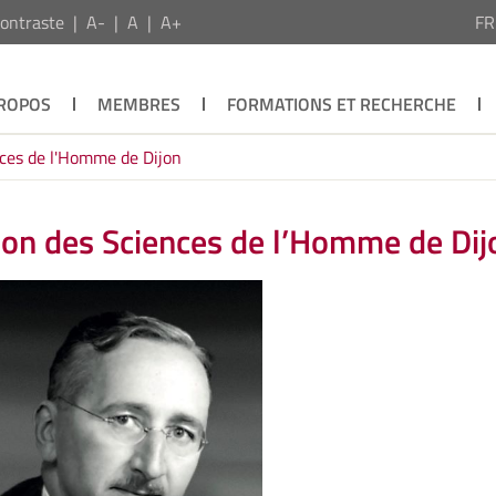
ontraste
A-
A
A+
F
PROPOS
MEMBRES
FORMATIONS ET RECHERCHE
nces de l'Homme de Dijon
son des Sciences de l’Homme de Dij