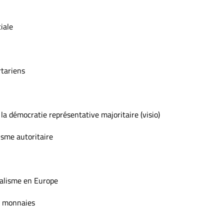
iale
rtariens
 la démocratie représentative majoritaire (visio)
isme autoritaire
ralisme en Europe
o monnaies