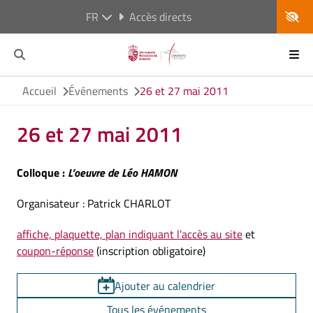
FR
Accès directs
Accueil
Événements
26 et 27 mai 2011
26 et 27 mai 2011
Colloque :
L’oeuvre de Léo HAMON
Organisateur : Patrick CHARLOT
affiche, plaquette, plan indiquant l’accès au site
et
coupon-réponse
(inscription obligatoire)
Ajouter au calendrier
Tous les événements