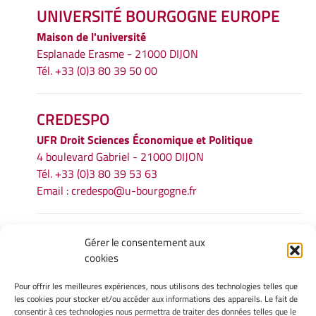
UNIVERSITÉ BOURGOGNE EUROPE
Maison de l'université
Esplanade Erasme - 21000 DIJON
Tél. +33 (0)3 80 39 50 00
CREDESPO
UFR
Droit Sciences Économique et Politique
4 boulevard Gabriel - 21000 DIJON
Tél. +33 (0)3 80 39 53 63
Email :
credespo@u-bourgogne.fr
INFORMATIONS LÉGALES
Gérer le consentement aux
cookies
Mentions légales
Gérer mes cookies
Pour offrir les meilleures expériences, nous utilisons des technologies telles que
Politique de cookies
les cookies pour stocker et/ou accéder aux informations des appareils. Le fait de
Déclaration de confidentialité
consentir à ces technologies nous permettra de traiter des données telles que le