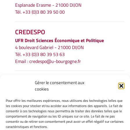
Esplanade Erasme - 21000 DIJON
Tél. +33 (0)3 80 39 50 00
CREDESPO
UFR
Droit Sciences Économique et Politique
4 boulevard Gabriel - 21000 DIJON
Tél. +33 (0)3 80 39 53 63
Email :
credespo@u-bourgogne.fr
INFORMATIONS LÉGALES
Gérer le consentement aux
cookies
Mentions légales
Gérer mes cookies
Pour offrir les meilleures expériences, nous utilisons des technologies telles que
Politique de cookies
les cookies pour stocker et/ou accéder aux informations des appareils. Le fait de
Déclaration de confidentialité
consentir à ces technologies nous permettra de traiter des données telles que le
comportement de navigation ou les ID uniques sur ce site. Le fait de ne pas
Avertissement
consentir ou de retirer son consentement peut avoir un effet négatif sur certaines
caractéristiques et fonctions.