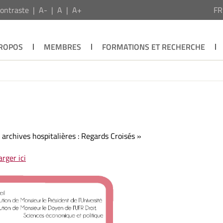
ontraste
A-
A
A+
F
PROPOS
MEMBRES
FORMATIONS ET RECHERCHE
 archives hospitalières : Regards Croisés »
rger ici