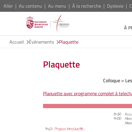
Aller
Au contenu
Au menu
À la recherche
Dyslexie
C
À 
Accueil
Événements
Plaquette
Plaquette
Colloque « Les
Plaquette avec programme complet à telecha