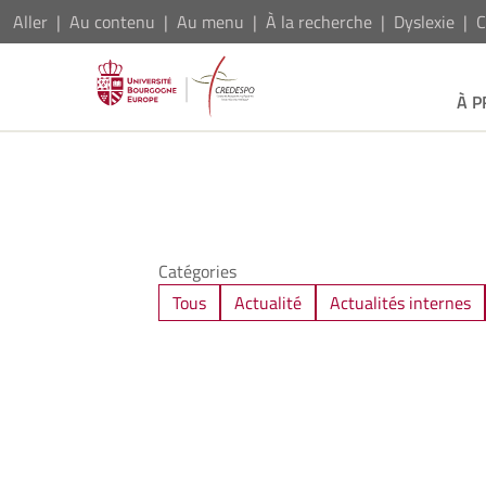
Aller
Au contenu
Au menu
À la recherche
Dyslexie
C
À 
Catégories
Tous
Actualité
Actualités internes