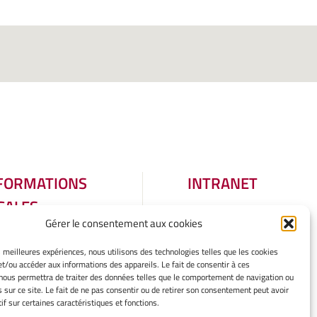
FORMATIONS
INTRANET
GALES
Gérer le consentement aux cookies
tions légales
er mes cookies
es meilleures expériences, nous utilisons des technologies telles que les cookies
tique de cookies
et/ou accéder aux informations des appareils. Le fait de consentir à ces
aration de
nous permettra de traiter des données telles que le comportement de navigation ou
s sur ce site. Le fait de ne pas consentir ou de retirer son consentement peut avoir
identialité
if sur certaines caractéristiques et fonctions.
rtissement