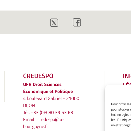
CREDESPO
IN
LÉ
UFR
Droit Sciences
Économique et Politique
Men
4 boulevard Gabriel - 21000
Gér
Pour offrir l
DIJON
Poli
pour stocker 
Tél. +33 (0)3 80 39 53 63
Décl
technologies 
Email :
credespo@u-
les ID unique
conf
un effet négat
bourgogne.fr
Ave