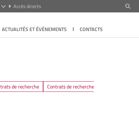
R
Accès directs
ACTUALITÉS ET ÉVÈNEMENTS
CONTACTS
trats de recherche
Contrats de recherche - archives
Droit P