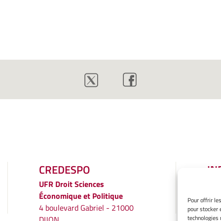
CREDESPO
IN
LÉ
UFR
Droit Sciences
Économique et Politique
Men
Pour offrir l
4 boulevard Gabriel - 21000
pour stocker 
Gér
technologies 
DIJON