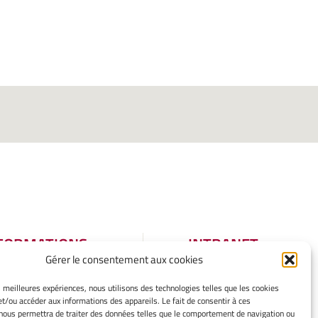
FORMATIONS
INTRANET
Gérer le consentement aux cookies
GALES
tions légales
es meilleures expériences, nous utilisons des technologies telles que les cookies
et/ou accéder aux informations des appareils. Le fait de consentir à ces
er mes cookies
nous permettra de traiter des données telles que le comportement de navigation ou