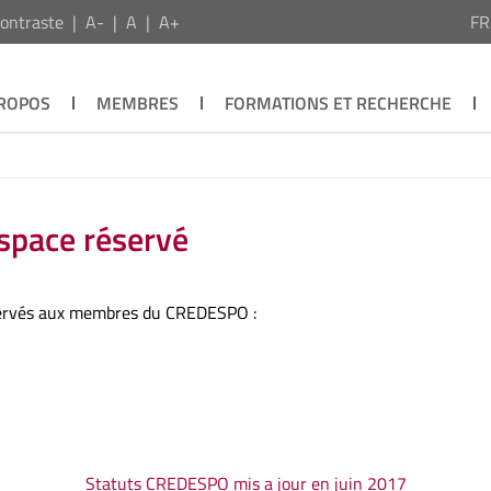
ontraste
A-
A
A+
F
PROPOS
MEMBRES
FORMATIONS ET RECHERCHE
space réservé
servés aux membres du CREDESPO :
Statuts CREDESPO mis a jour en juin 2017