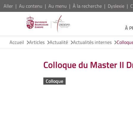
Aller
Au contenu
Au menu
À la recherche
Dyslexie
C
À 
Accueil
Articles
Actualité
Actualités internes
Colloqu
Colloque du Master II 
Colloque