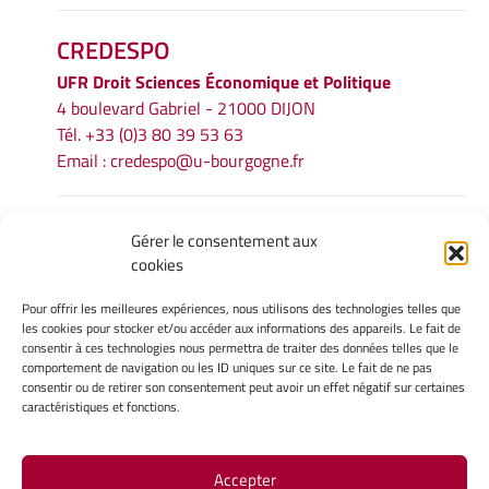
CREDESPO
UFR
Droit Sciences Économique et Politique
4 boulevard Gabriel - 21000 DIJON
Tél. +33 (0)3 80 39 53 63
Email :
credespo@u-bourgogne.fr
INFORMATIONS LÉGALES
Gérer le consentement aux
cookies
Mentions légales
Gérer mes cookies
Pour offrir les meilleures expériences, nous utilisons des technologies telles que
Politique de cookies
les cookies pour stocker et/ou accéder aux informations des appareils. Le fait de
Déclaration de confidentialité
consentir à ces technologies nous permettra de traiter des données telles que le
comportement de navigation ou les ID uniques sur ce site. Le fait de ne pas
Avertissement
consentir ou de retirer son consentement peut avoir un effet négatif sur certaines
caractéristiques et fonctions.
INTRANET
Accepter