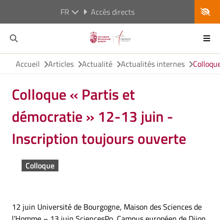
FR
Accès directs
Accueil
Articles
Actualité
Actualités internes
Colloque
Colloque « Partis et
démocratie » 12-13 juin -
Inscription toujours ouverte
Colloque
12 juin Université de Bourgogne, Maison des Sciences de
l’Homme – 13 juin SciencesPo, Campus européen de Dijon