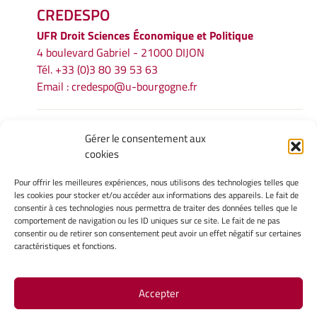
CREDESPO
UFR
Droit Sciences Économique et Politique
4 boulevard Gabriel - 21000 DIJON
Tél. +33 (0)3 80 39 53 63
Email :
credespo@u-bourgogne.fr
INFORMATIONS LÉGALES
Gérer le consentement aux
cookies
Mentions légales
Gérer mes cookies
Pour offrir les meilleures expériences, nous utilisons des technologies telles que
Politique de cookies
les cookies pour stocker et/ou accéder aux informations des appareils. Le fait de
Déclaration de confidentialité
consentir à ces technologies nous permettra de traiter des données telles que le
comportement de navigation ou les ID uniques sur ce site. Le fait de ne pas
Avertissement
consentir ou de retirer son consentement peut avoir un effet négatif sur certaines
caractéristiques et fonctions.
INTRANET
Accepter
Site Officiel - CREDESPO @ 2026