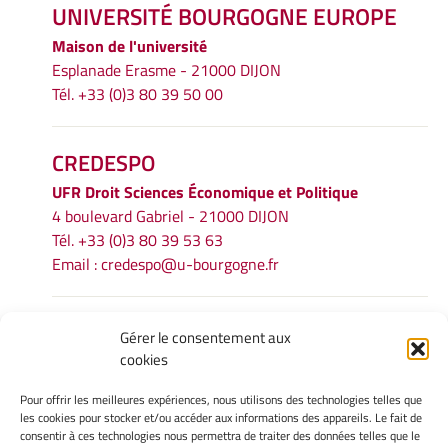
UNIVERSITÉ BOURGOGNE EUROPE
Maison de l'université
Esplanade Erasme - 21000 DIJON
Tél. +33 (0)3 80 39 50 00
CREDESPO
UFR
Droit Sciences Économique et Politique
4 boulevard Gabriel - 21000 DIJON
Tél. +33 (0)3 80 39 53 63
Email :
credespo@u-bourgogne.fr
INFORMATIONS LÉGALES
Gérer le consentement aux
cookies
Mentions légales
Gérer mes cookies
Pour offrir les meilleures expériences, nous utilisons des technologies telles que
Politique de cookies
les cookies pour stocker et/ou accéder aux informations des appareils. Le fait de
Déclaration de confidentialité
consentir à ces technologies nous permettra de traiter des données telles que le