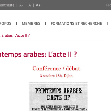
ontraste
A-
A
A+
F
PROPOS
MEMBRES
FORMATIONS ET RECHERCHE
rabes: L'acte II ?
temps arabes: L’acte II ?