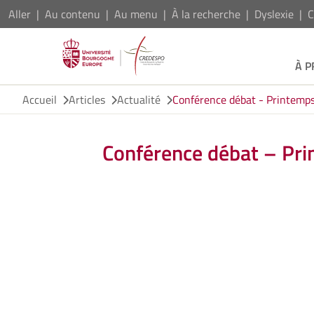
Aller
Au contenu
Au menu
À la recherche
Dyslexie
C
À 
Accueil
Articles
Actualité
Conférence débat - Printemps a
Conférence débat – Prin