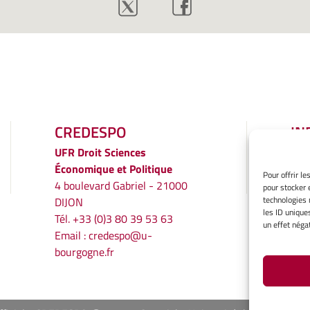
CREDESPO
IN
LÉ
UFR
Droit Sciences
Économique et Politique
Men
Pour offrir l
4 boulevard Gabriel - 21000
pour stocker 
Gér
technologies 
DIJON
Poli
les ID unique
Tél. +33 (0)3 80 39 53 63
Décl
un effet négat
Email :
credespo@u-
conf
bourgogne.fr
Ave