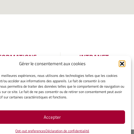
FORMATIONS
INTRANET
Gérer le consentement aux cookies
GALES
tions légales
es meilleures expériences, nous utilisons des technologies telles que les cookies
et/ou accéder aux informations des appareils. Le fait de consentir à ces
er mes cookies
nous permettra de traiter des données telles que le comportement de navigation ou
tique de cookies
s sur ce site. Le fait de ne pas consentir ou de retirer son consentement peut avoir
aration de
if sur certaines caractéristiques et fonctions.
identialité
rtissement
Accepter
Opt-out preferences
Déclaration de confidentialité