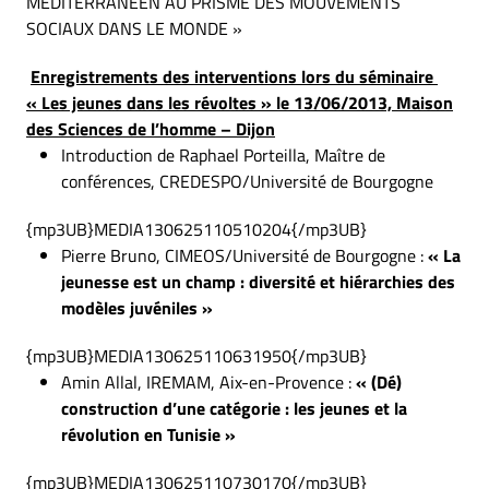
MEDITERRANEEN AU PRISME DES MOUVEMENTS
SOCIAUX DANS LE MONDE »
Enregistrements des interventions lors du séminaire
« Les jeunes dans les révoltes » le 13/06/2013, Maison
des Sciences de l’homme – Dijon
Introduction de Raphael Porteilla, Maître de
conférences, CREDESPO/Université de Bourgogne
{mp3UB}MEDIA130625110510204{/mp3UB}
Pierre Bruno, CIMEOS/Université de Bourgogne :
« La
jeunesse est un champ : diversité et hiérarchies des
modèles juvéniles »
{mp3UB}MEDIA130625110631950{/mp3UB}
Amin Allal, IREMAM, Aix-en-Provence :
« (Dé)
construction d’une catégorie : les jeunes et la
révolution en Tunisie »
{mp3UB}MEDIA130625110730170{/mp3UB}