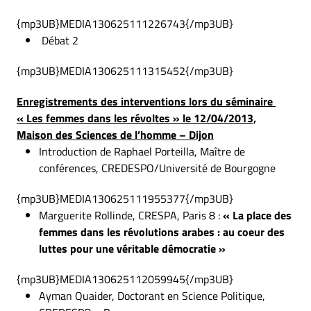
{mp3UB}MEDIA130625111226743{/mp3UB}
Débat 2
{mp3UB}MEDIA130625111315452{/mp3UB}
Enregistrements des interventions lors du séminaire
« Les femmes dans les révoltes » le 12/04/2013,
Maison des Sciences de l’homme – Dijon
Introduction de Raphael Porteilla, Maître de
conférences, CREDESPO/Université de Bourgogne
{mp3UB}MEDIA130625111955377{/mp3UB}
Marguerite Rollinde, CRESPA, Paris 8 :
« La place des
femmes dans les révolutions arabes : au coeur des
luttes pour une véritable démocratie »
{mp3UB}MEDIA130625112059945{/mp3UB}
Ayman Quaider, Doctorant en Science Politique,