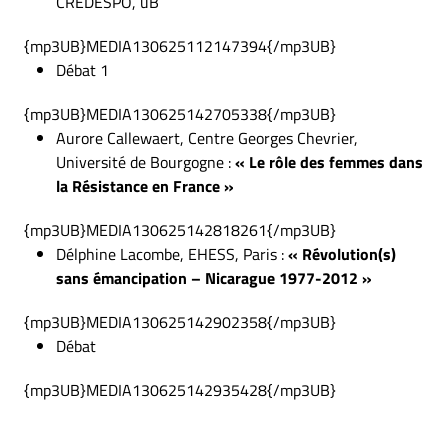
CREDESPO, uB
{mp3UB}MEDIA130625112147394{/mp3UB}
Débat 1
{mp3UB}MEDIA130625142705338{/mp3UB}
Aurore Callewaert, Centre Georges Chevrier,
Université de Bourgogne :
« Le rôle des femmes dans
la Résistance en France »
{mp3UB}MEDIA130625142818261{/mp3UB}
Délphine Lacombe, EHESS, Paris :
« Révolution(s)
sans émancipation – Nicarague 1977-2012 »
{mp3UB}MEDIA130625142902358{/mp3UB}
Débat
{mp3UB}MEDIA130625142935428{/mp3UB}