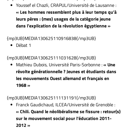
Youssef el Chazli, CRAPUL/Université de Lausanne :
« Les hommes ressemblent plus à leur temps qu’à
leurs pères : (mes) usages de la catégorie jeune
dans l’explication de la révolution égyptienne »
{mp3UB}MEDIA130625110916838{/mp3UB}
Débat 1
{mp3UB}MEDIA130625111031628{/mp3UB}
Mathieu Dubois, Université Paris-Sorbonne :
« Une
révolte générationnelle ? Jeunes et étudiants dans
les mouvements Ouest allemand et français en
1968 »
{mp3UB}MEDIA130625111131191{/mp3UB}
Franck Gaudichaud, ILCEA/Université de Grenoble :
« Chili. Quand le néolibéralisme se fissure : retour(s)
sur le mouvement social pour l’éducation 2011-
2012 »