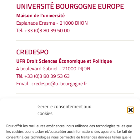
UNIVERSITÉ BOURGOGNE EUROPE
Maison de l'université
Esplanade Erasme - 21000 DIJON
Tél. +33 (0)3 80 39 50 00
CREDESPO
UFR
Droit Sciences Économique et Politique
4 boulevard Gabriel - 21000 DIJON
Tél. +33 (0)3 80 39 53 63
Email :
credespo@u-bourgogne.fr
INFORMATIONS LÉGALES
Gérer le consentement aux
cookies
Mentions légales
Gérer mes cookies
Pour offrir les meilleures expériences, nous utilisons des technologies telles que
Politique de cookies
les cookies pour stocker et/ou accéder aux informations des appareils. Le fait de
Déclaration de confidentialité
consentir à ces technologies nous permettra de traiter des données telles que le