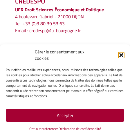
CREDESPO
UFR
Droit Sciences Économique et Politique
4 boulevard Gabriel - 21000 DIJON
Tél. +33 (0)3 80 39 53 63
Email :
credespo@u-bourgogne.fr
INFORMATIONS LÉGALES
Gérer le consentement aux
cookies
Mentions légales
Gérer mes cookies
Pour offrir les meilleures expériences, nous utilisons des technologies telles que
Politique de cookies
les cookies pour stocker et/ou accéder aux informations des appareils. Le fait de
Déclaration de confidentialité
consentir à ces technologies nous permettra de traiter des données telles que le
comportement de navigation ou les ID uniques sur ce site. Le fait de ne pas
Avertissement
consentir ou de retirer son consentement peut avoir un effet négatif sur certaines
caractéristiques et fonctions.
INTRANET
Accepter
Site Officiel - CREDESPO @ 2026
Opt-out preferences
Déclaration de confidentialité