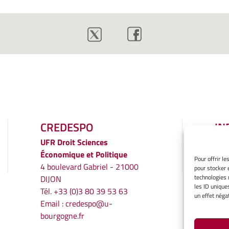
CREDESPO
IN
LÉ
UFR
Droit Sciences
Économique et Politique
Men
Pour offrir l
4 boulevard Gabriel - 21000
pour stocker 
Gér
technologies 
DIJON
Poli
les ID unique
Tél. +33 (0)3 80 39 53 63
Décl
un effet négat
Email :
credespo@u-
conf
bourgogne.fr
Ave