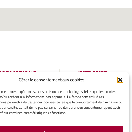
FORMATIONS
INTRANET
Gérer le consentement aux cookies
GALES
tions légales
es meilleures expériences, nous utilisons des technologies telles que les cookies
et/ou accéder aux informations des appareils. Le fait de consentir à ces
er mes cookies
nous permettra de traiter des données telles que le comportement de navigation ou
tique de cookies
s sur ce site. Le fait de ne pas consentir ou de retirer son consentement peut avoir
aration de
if sur certaines caractéristiques et fonctions.
identialité
rtissement