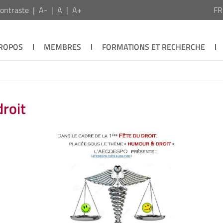
ontraste
A-
A
A+
F
PROPOS
MEMBRES
FORMATIONS ET RECHERCHE
droit