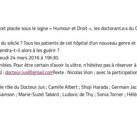
roit placée sous le signe « Humour et Droit », les doctorant.e.s 
l du siècle ? Tous les patients de cet hôpital d’un nouveau genre e
dra-t-il alors à les guérir ?
 jeudi 24 mars 2016 à 19h30.
ibles. Pour être certain d’avoir la vôtre, n’hésitez pas à réserver 
) :
docteur.jus@gmail.com
Texte : Nicolas Vion ; avec la participat
le rôle du Docteur Jus ; Camille Albert ; Shoji Harada ; Germain Jac
ainson ; Marie-Suzel Tabard ; Ludovic de Thy ; Sonia Torner ; Hélè