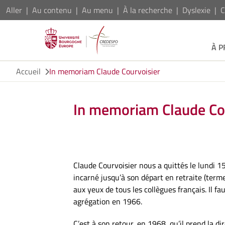
Aller
Au contenu
Au menu
À la recherche
Dyslexie
C
À 
Accueil
In memoriam Claude Courvoisier
In memoriam Claude Co
Claude Courvoisier nous a quittés le lundi 15
incarné jusqu’à son départ en retraite (terme 
aux yeux de tous les collègues français. Il fa
agrégation en 1966.
C’est à son retour, en 1968, qu’il prend la d