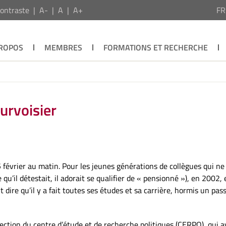
ontraste
A-
A
A+
F
PROPOS
MEMBRES
FORMATIONS ET RECHERCHE
urvoisier
 février au matin. Pour les jeunes générations de collègues qui ne 
qu’il détestait, il adorait se qualifier de « pensionné »), en 2002,
ut dire qu’il y a fait toutes ses études et sa carrière, hormis un pa
irection du centre d’étude et de recherche politiques (CERPO), qui 