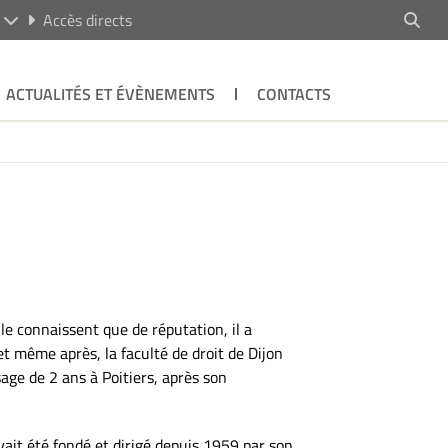
R
Accès directs
ACTUALITÉS ET ÉVÈNEMENTS
CONTACTS
le connaissent que de réputation, il a
 et même après, la faculté de droit de Dijon
ssage de 2 ans à Poitiers, après son
avait été fondé et dirigé depuis 1959 par son