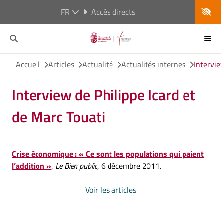
FR
Accès directs
Accueil
Articles
Actualité
Actualités internes
Intervie
Interview de Philippe Icard et
de Marc Touati
Crise économique : « Ce sont les populations qui paient
l’addition »
,
Le Bien public
, 6 décembre 2011.
Voir les articles