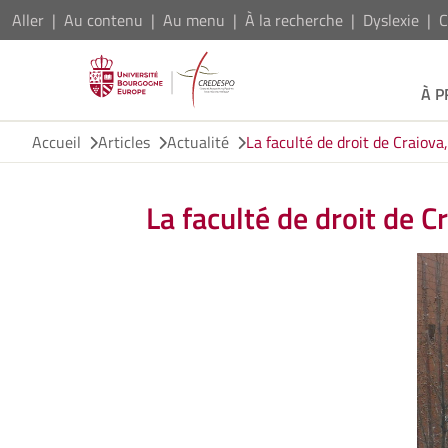
Aller
Au contenu
Au menu
À la recherche
Dyslexie
C
À 
Accueil
Articles
Actualité
La faculté de droit de Craiova
La faculté de droit de C