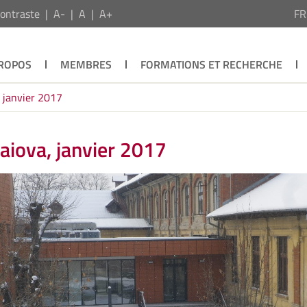
ontraste
A-
A
A+
F
PROPOS
MEMBRES
FORMATIONS ET RECHERCHE
, janvier 2017
raiova, janvier 2017