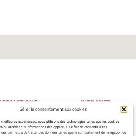
FORMATIONS
INTRANET
Gérer le consentement aux cookies
GALES
tions légales
es meilleures expériences, nous utilisons des technologies telles que les cookies
et/ou accéder aux informations des appareils. Le fait de consentir à ces
er mes cookies
nous permettra de traiter des données telles que le comportement de navigation ou