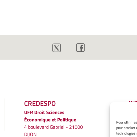
CREDESPO
IN
LÉ
UFR
Droit Sciences
Économique et Politique
Men
Pour offrir l
4 boulevard Gabriel - 21000
pour stocker 
Gér
technologies 
DIJON