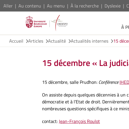
Aller
Au contenu
Au menu
À la recherche
Dyslexie
C
À 
Accueil
Articles
Actualité
Actualités internes
15 déce
15 décembre « La judici
15 décembre, salle Prudhon:
Conférence
IHE
On assiste depuis quelques décennies à un cont
démocratie et à l’Etat de droit. Dernièrement 
nombreuses questions spécifiques à ce mini
contact:
Jean-François Roulo
t