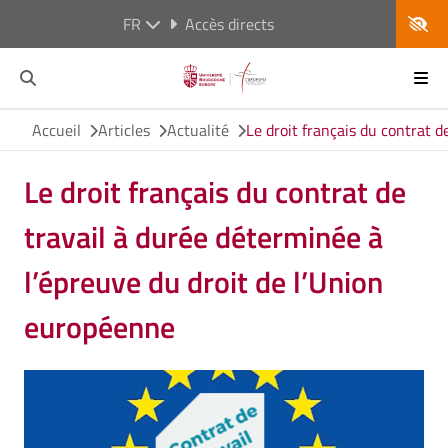
FR
Accès directs
Accueil
Articles
Actualité
Le droit français du contrat 
Le droit français du contrat de
travail à durée déterminée à
l’épreuve du droit de l’Union
européenne