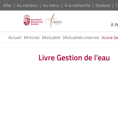
Aller
Au contenu
Au menu
À la recherche
Dyslexie
C
À 
Accueil
Articles
Actualité
Actualités internes
Livre Ge
Livre Gestion de l’eau