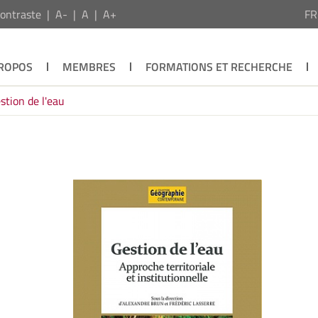
ontraste
A-
A
A+
F
PROPOS
MEMBRES
FORMATIONS ET RECHERCHE
stion de l'eau