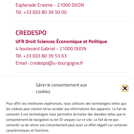
Esplanade Erasme - 21000 DIJON
Tél. +33 (0)3 80 39 50 00
CREDESPO
UFR
Droit Sciences Économique et Politique
4 boulevard Gabriel - 21000 DIJON
Tél. +33 (0)3 80 39 53 63
Email :
credespo@u-bourgogne.fr
INFORMATIONS LÉGALES
Gérer le consentement aux
cookies
Mentions légales
Gérer mes cookies
Pour offrir les meilleures expériences, nous utilisons des technologies telles que
Politique de cookies
les cookies pour stocker et/ou accéder aux informations des appareils. Le fait de
Déclaration de confidentialité
consentir à ces technologies nous permettra de traiter des données telles que le
comportement de navigation ou les ID uniques sur ce site. Le fait de ne pas
Avertissement
consentir ou de retirer son consentement peut avoir un effet négatif sur certaines
caractéristiques et fonctions.