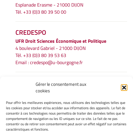
Esplanade Erasme - 21000 DIJON
Tél. +33 (0)3 80 39 50 00
CREDESPO
UFR
Droit Sciences Économique et Politique
4 boulevard Gabriel - 21000 DIJON
Tél. +33 (0)3 80 39 53 63
Email :
credespo@u-bourgogne.fr
INFORMATIONS LÉGALES
Gérer le consentement aux
cookies
Mentions légales
Gérer mes cookies
Pour offrir les meilleures expériences, nous utilisons des technologies telles que
Politique de cookies
les cookies pour stocker et/ou accéder aux informations des appareils. Le fait de
Déclaration de confidentialité
consentir à ces technologies nous permettra de traiter des données telles que le
comportement de navigation ou les ID uniques sur ce site. Le fait de ne pas
Avertissement
consentir ou de retirer son consentement peut avoir un effet négatif sur certaines
caractéristiques et fonctions.