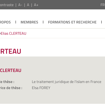
ontraste
A-
A
A+
F
PROPOS
MEMBRES
FORMATIONS ET RECHERCHE
Elias CLERTEAU
LERTEAU
s CLERTEAU
de thèse :
Le traitement juridique de l'islam en France
rice de thèse :
Elsa FOREY