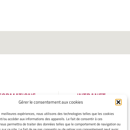
FORMATIONS
INTRANET
Gérer le consentement aux cookies
GALES
tions légales
es meilleures expériences, nous utilisons des technologies telles que les cookies
et/ou accéder aux informations des appareils. Le fait de consentir à ces
er mes cookies
nous permettra de traiter des données telles que le comportement de navigation ou
tique de cookies
s sur ce site. Le fait de ne pas consentir ou de retirer son consentement peut avoir