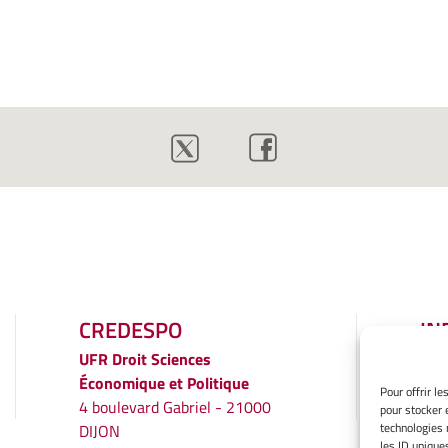
CREDESPO
IN
LÉ
UFR
Droit Sciences
Économique et Politique
Men
Pour offrir l
4 boulevard Gabriel - 21000
pour stocker 
Gér
technologies 
DIJON
Poli
les ID unique