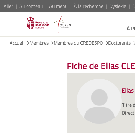
Aller
Au contenu
Au menu
À la recherche
Dyslexie
C
À 
Accueil
Membres
Membres du CREDESPO
Doctorants
Fiche de Elias C
Elia
Titre 
Direct