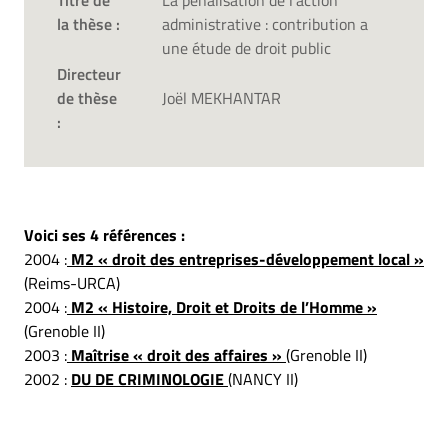
Titre de
La pénalisation de l'action
la thèse :
administrative : contribution a
une étude de droit public
Directeur
de thèse
Joël MEKHANTAR
:
Voici ses 4 références :
2004 :
M2 « droit des entreprises-développement local »
(Reims-URCA)
2004 :
M2 « Histoire, Droit et Droits de l’Homme »
(Grenoble II)
2003 :
Maîtrise « droit des affaires »
(Grenoble II)
2002 :
DU DE CRIMINOLOGIE
(NANCY II)