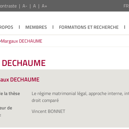
ontraste
A-
A
A+
F
PROPOS
MEMBRES
FORMATIONS ET RECHERCHE
Margaux DECHAUME
ux DECHAUME
gaux DECHAUME
de la thèse
Le régime matrimonial légal, approche interne, in
droit comparé
eur de
Vincent BONNET
: