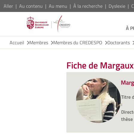
Aller
Au contenu
Au menu
À la recherche
Dyslexie
C
À 
Accueil
Membres
Membres du CREDESPO
Doctorants
Fiche de Marga
Mar
Titre 
:
Direct
thèse 