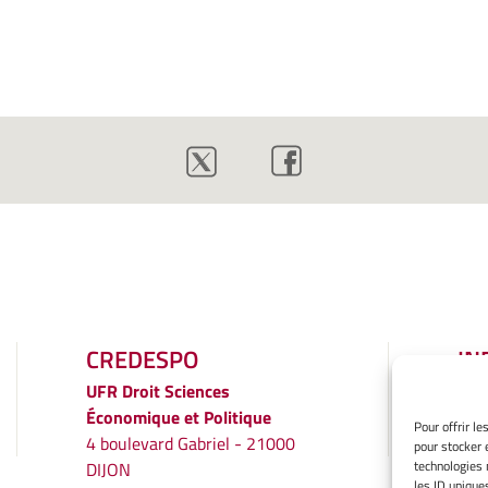
CREDESPO
IN
LÉ
UFR
Droit Sciences
Économique et Politique
Men
Pour offrir l
4 boulevard Gabriel - 21000
pour stocker 
Gér
technologies 
DIJON
Poli
les ID unique