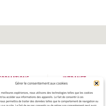
FORMATIONS
INTRANET
Gérer le consentement aux cookies
GALES
tions légales
es meilleures expériences, nous utilisons des technologies telles que les cookies
et/ou accéder aux informations des appareils. Le fait de consentir à ces
er mes cookies
nous permettra de traiter des données telles que le comportement de navigation ou
tique de cookies
s sur ce site. Le fait de ne pas consentir ou de retirer son consentement peut avoir