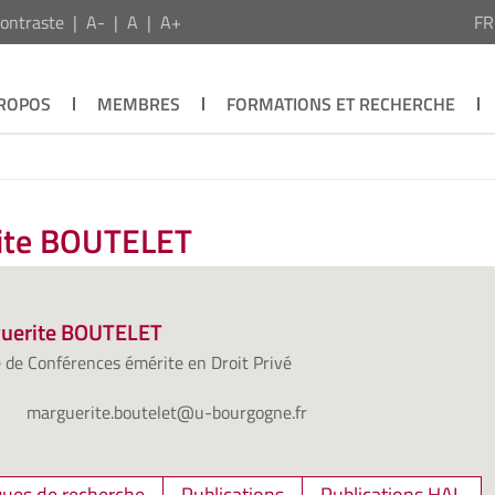
ontraste
A-
A
A+
F
PROPOS
MEMBRES
FORMATIONS ET RECHERCHE
rite BOUTELET
uerite BOUTELET
 de Conférences émérite en Droit Privé
marguerite.boutelet@u-bourgogne.fr
ues de recherche
Publications
Publications HAL