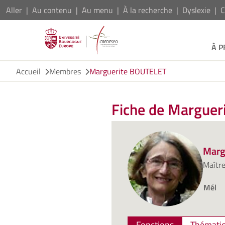
Aller
Au contenu
Au menu
À la recherche
Dyslexie
C
À 
Accueil
Membres
Marguerite BOUTELET
Fiche de Margue
Marg
Maître
Mél
Fonctions
Thématiq