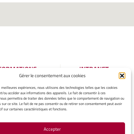
FORMATIONS
INTRANET
Gérer le consentement aux cookies
GALES
tions légales
es meilleures expériences, nous utilisons des technologies telles que les cookies
et/ou accéder aux informations des appareils. Le fait de consentir à ces
er mes cookies
nous permettra de traiter des données telles que le comportement de navigation ou
tique de cookies
s sur ce site. Le fait de ne pas consentir ou de retirer son consentement peut avoir
aration de
if sur certaines caractéristiques et fonctions.
identialité
rtissement
Accepter