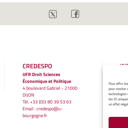
CREDESPO
IN
LÉ
UFR
Droit Sciences
Économique et Politique
Men
Pour offrir l
4 boulevard Gabriel - 21000
pour stocker 
Gér
technologies 
DIJON
Poli
les ID unique
Tél. +33 (0)3 80 39 53 63
Décl
un effet négat
Email :
credespo@u-
conf
bourgogne.fr
Ave