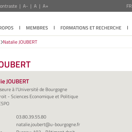
ontraste
A-
A
A+
F
PROPOS
MEMBRES
FORMATIONS ET RECHERCHE
Natalie JOUBERT
 JOUBERT
lie JOUBERT
seure à l'Université de Bourgogne
oit - Sciences Economique et Politique
ESPO
03.80.39.55.80
natalie.joubert@u-bourgogne.fr