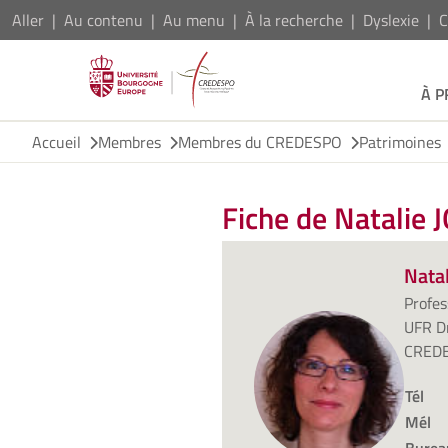
Aller
Au contenu
Au menu
À la recherche
Dyslexie
C
À 
Accueil
Membres
Membres du CREDESPO
Patrimoines
Fiche de Natalie
Nata
Profes
UFR Dr
CRED
Tél
Mél