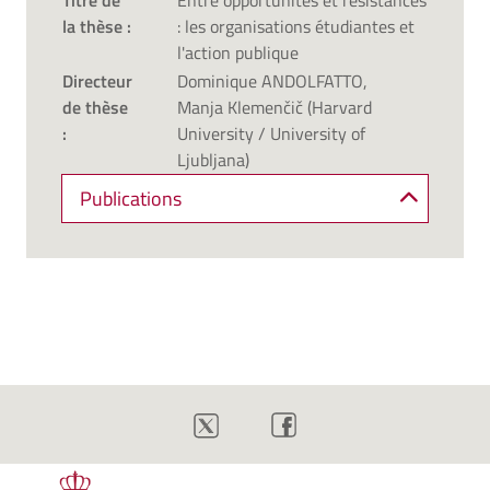
Titre de
Entre opportunités et résistances
la thèse :
: les organisations étudiantes et
l'action publique
Directeur
Dominique ANDOLFATTO,
de thèse
Manja Klemenčič (Harvard
:
University / University of
Ljubljana)
Publications