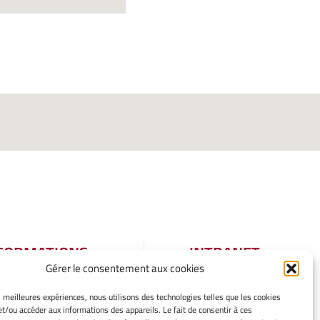
FORMATIONS
INTRANET
Gérer le consentement aux cookies
GALES
tions légales
es meilleures expériences, nous utilisons des technologies telles que les cookies
et/ou accéder aux informations des appareils. Le fait de consentir à ces
er mes cookies