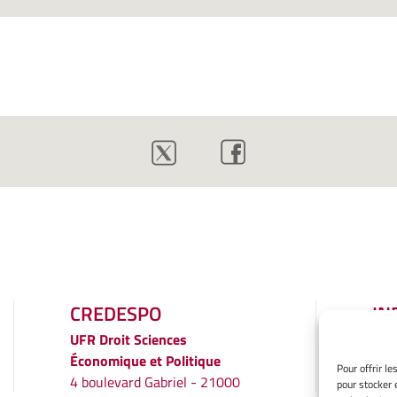
CREDESPO
IN
LÉ
UFR
Droit Sciences
Économique et Politique
Men
Pour offrir l
4 boulevard Gabriel - 21000
pour stocker 
Gér