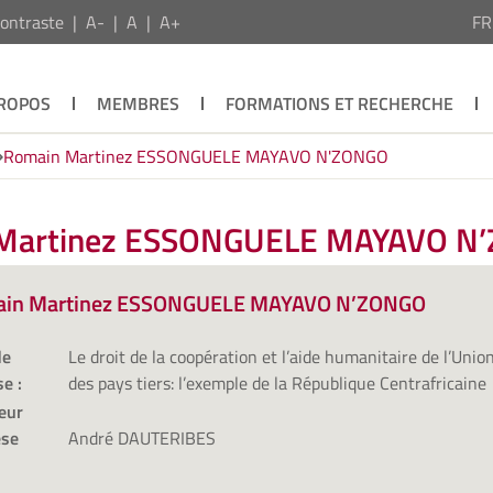
ontraste
A-
A
A+
F
PROPOS
MEMBRES
FORMATIONS ET RECHERCHE
Romain Martinez ESSONGUELE MAYAVO N'ZONGO
n Martinez ESSONGUELE MAYAVO N
in Martinez ESSONGUELE MAYAVO N’ZONGO
de
Le droit de la coopération et l’aide humanitaire de l’Un
se :
des pays tiers: l’exemple de la République Centrafricaine
eur
èse
André DAUTERIBES