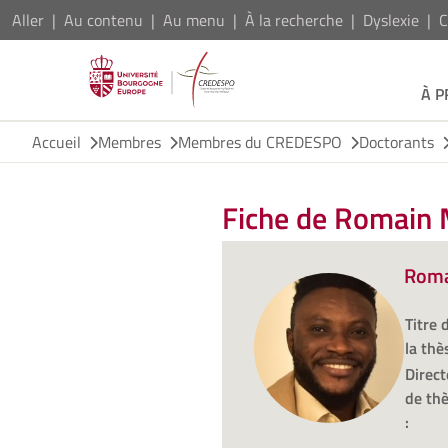
Aller
Au contenu
Au menu
À la recherche
Dyslexie
C
À 
Accueil
Membres
Membres du CREDESPO
Doctorants
Fiche de Romai
Roma
Titre 
la thè
Direct
de th
: