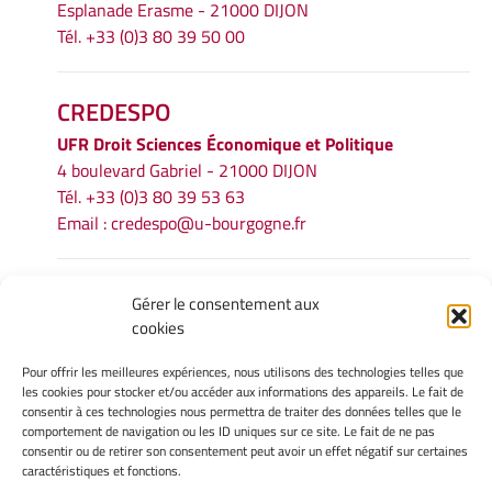
Esplanade Erasme - 21000 DIJON
Tél. +33 (0)3 80 39 50 00
CREDESPO
UFR
Droit Sciences Économique et Politique
4 boulevard Gabriel - 21000 DIJON
Tél. +33 (0)3 80 39 53 63
Email :
credespo@u-bourgogne.fr
INFORMATIONS LÉGALES
Gérer le consentement aux
cookies
Mentions légales
Gérer mes cookies
Pour offrir les meilleures expériences, nous utilisons des technologies telles que
Politique de cookies
les cookies pour stocker et/ou accéder aux informations des appareils. Le fait de
Déclaration de confidentialité
consentir à ces technologies nous permettra de traiter des données telles que le
comportement de navigation ou les ID uniques sur ce site. Le fait de ne pas
Avertissement
consentir ou de retirer son consentement peut avoir un effet négatif sur certaines
caractéristiques et fonctions.