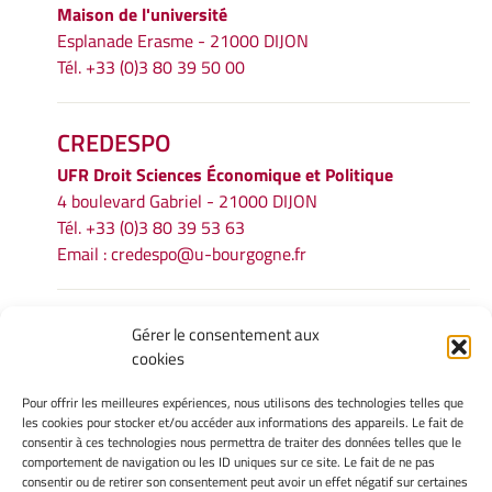
Maison de l'université
Esplanade Erasme - 21000 DIJON
Tél. +33 (0)3 80 39 50 00
CREDESPO
UFR
Droit Sciences Économique et Politique
4 boulevard Gabriel - 21000 DIJON
Tél. +33 (0)3 80 39 53 63
Email :
credespo@u-bourgogne.fr
INFORMATIONS LÉGALES
Gérer le consentement aux
cookies
Mentions légales
Gérer mes cookies
Pour offrir les meilleures expériences, nous utilisons des technologies telles que
Politique de cookies
les cookies pour stocker et/ou accéder aux informations des appareils. Le fait de
Déclaration de confidentialité
consentir à ces technologies nous permettra de traiter des données telles que le
comportement de navigation ou les ID uniques sur ce site. Le fait de ne pas
Avertissement
consentir ou de retirer son consentement peut avoir un effet négatif sur certaines