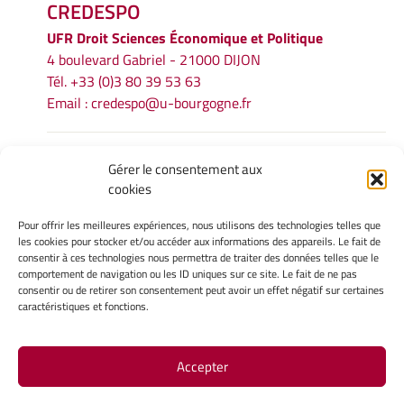
CREDESPO
UFR
Droit Sciences Économique et Politique
4 boulevard Gabriel - 21000 DIJON
Tél. +33 (0)3 80 39 53 63
Email :
credespo@u-bourgogne.fr
INFORMATIONS LÉGALES
Gérer le consentement aux
cookies
Mentions légales
Gérer mes cookies
Pour offrir les meilleures expériences, nous utilisons des technologies telles que
Politique de cookies
les cookies pour stocker et/ou accéder aux informations des appareils. Le fait de
Déclaration de confidentialité
consentir à ces technologies nous permettra de traiter des données telles que le
comportement de navigation ou les ID uniques sur ce site. Le fait de ne pas
Avertissement
consentir ou de retirer son consentement peut avoir un effet négatif sur certaines
caractéristiques et fonctions.
INTRANET
Accepter
Site Officiel - CREDESPO @ 2026