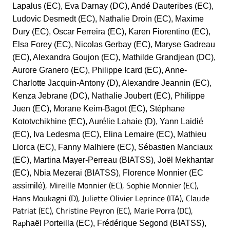
Lapalus (EC), Eva Darnay (DC), Andé Dauteribes (EC),
Ludovic Desmedt (EC), Nathalie Droin (EC), Maxime
Dury (EC), Oscar Ferreira (EC), Karen Fiorentino (EC),
Elsa Forey (EC), Nicolas Gerbay (EC), Maryse Gadreau
(EC), Alexandra Goujon (EC), Mathilde Grandjean (DC),
Aurore Granero (EC), Philippe Icard (EC), Anne-
Charlotte Jacquin-Antony (D), Alexandre Jeannin (EC),
Kenza Jebrane (DC), Nathalie Joubert (EC), Philippe
Juen (EC),
Morane Keim-Bagot (EC),
Stéphane
Kototvchikhine (EC),
Aurélie Lahaie (D),
Yann Laidié
(EC), Iva Ledesma (EC), Elina Lemaire (EC), Mathieu
Llorca (EC), Fanny Malhiere (EC), Sébastien Manciaux
(EC), Martina Mayer-Perreau (BIATSS), Joël Mekhantar
(EC), Nbia Mezerai (BIATSS), Florence Monnier (EC
, Mireille Monnier (EC), Sophie Monnier (EC),
assimilé)
Hans Moukagni (D), Juliette Olivier Leprince (ITA), Claude
Patriat (EC), Christine Peyron (EC), Marie Porra (DC),
Rap
haël Porteilla (EC), Frédérique Segond (BIATSS),