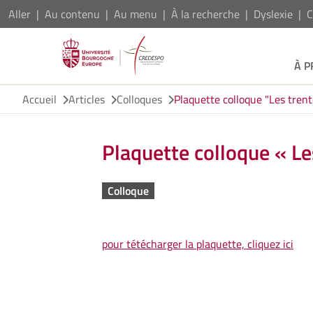
Aller
Au contenu
Au menu
À la recherche
Dyslexie
C
À 
Accueil
Articles
Colloques
Plaquette colloque "Les trent
Plaquette colloque « Le
Colloque
pour tétécharger la plaquette, cliquez ici