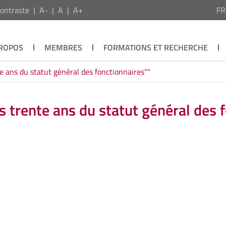
ontraste
A-
A
A+
F
PROPOS
MEMBRES
FORMATIONS ET RECHERCHE
e ans du statut général des fonctionnaires""
s trente ans du statut général des 