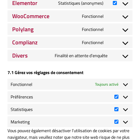
Elementor
Statistiques (anonymes)
service
Consent
wordpress
to
WooCommerce
Fonctionnel
service
Consent
elementor
to
Polylang
Fonctionnel
service
Consent
woocommerce
to
Complianz
Fonctionnel
service
Consent
polylang
to
Divers
Finalité en attente d’enquête
service
Consent
complianz
to
service
7.1 Gérez vos réglages de consentement
divers
Fonctionnel
Toujours activé
Préférences
Préférence
Statistiques
Statistique
Marketing
Marketing
Vous pouvez également désactiver l’utilisation de cookies par votre
navigateur, mais veuillez noter que notre site web risque de ne plus