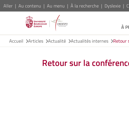
Aller
Au contenu
Au menu
À la recherche
Dyslexie
C
À 
Accueil
Articles
Actualité
Actualités internes
Retour 
Retour sur la conféren