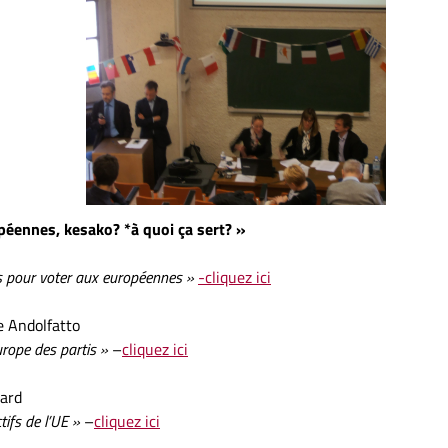
éennes, kesako? *à quoi ça sert? »
fs pour voter aux européennes »
-cliquez ici
e Andolfatto
urope des partis »
–
cliquez ici
card
ifs de l’UE »
–
cliquez ici