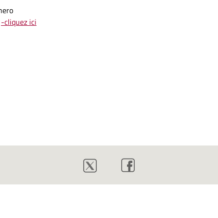
nero
»
-cliquez ici