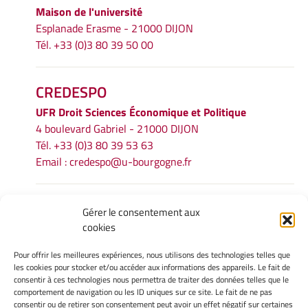
Maison de l'université
Esplanade Erasme - 21000 DIJON
Tél. +33 (0)3 80 39 50 00
CREDESPO
UFR
Droit Sciences Économique et Politique
4 boulevard Gabriel - 21000 DIJON
Tél. +33 (0)3 80 39 53 63
Email :
credespo@u-bourgogne.fr
INFORMATIONS LÉGALES
Gérer le consentement aux
cookies
Mentions légales
Gérer mes cookies
Pour offrir les meilleures expériences, nous utilisons des technologies telles que
Politique de cookies
les cookies pour stocker et/ou accéder aux informations des appareils. Le fait de
Déclaration de confidentialité
consentir à ces technologies nous permettra de traiter des données telles que le
comportement de navigation ou les ID uniques sur ce site. Le fait de ne pas
Avertissement
consentir ou de retirer son consentement peut avoir un effet négatif sur certaines