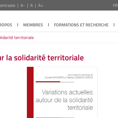
ontraste
A-
A
A+
F
PROPOS
MEMBRES
FORMATIONS ET RECHERCHE
lidarité territoriale
 la solidarité territoriale