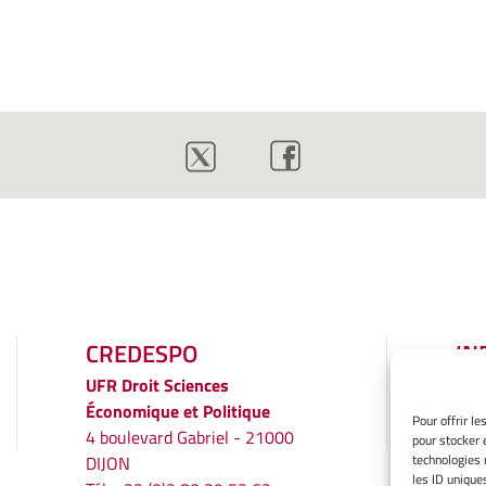
CREDESPO
IN
LÉ
UFR
Droit Sciences
Économique et Politique
Men
Pour offrir l
4 boulevard Gabriel - 21000
pour stocker 
Gér
technologies 
DIJON
Poli
les ID unique