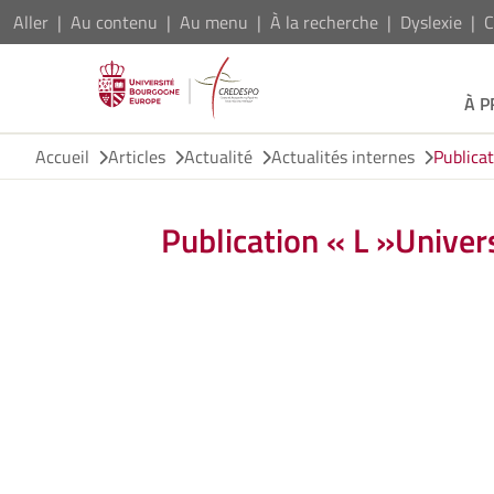
Aller
Au contenu
Au menu
À la recherche
Dyslexie
C
À 
Accueil
Articles
Actualité
Actualités internes
Publicat
Publication « L »Univers