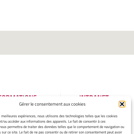
FORMATIONS
INTRANET
Gérer le consentement aux cookies
GALES
tions légales
es meilleures expériences, nous utilisons des technologies telles que les cookies
et/ou accéder aux informations des appareils. Le fait de consentir à ces
er mes cookies
nous permettra de traiter des données telles que le comportement de navigation ou
tique de cookies
s sur ce site. Le fait de ne pas consentir ou de retirer son consentement peut avoir