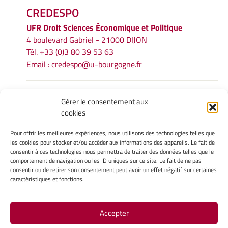
CREDESPO
UFR
Droit Sciences Économique et Politique
4 boulevard Gabriel - 21000 DIJON
Tél. +33 (0)3 80 39 53 63
Email :
credespo@u-bourgogne.fr
INFORMATIONS LÉGALES
Gérer le consentement aux
cookies
Mentions légales
Gérer mes cookies
Pour offrir les meilleures expériences, nous utilisons des technologies telles que
Politique de cookies
les cookies pour stocker et/ou accéder aux informations des appareils. Le fait de
Déclaration de confidentialité
consentir à ces technologies nous permettra de traiter des données telles que le
comportement de navigation ou les ID uniques sur ce site. Le fait de ne pas
Avertissement
consentir ou de retirer son consentement peut avoir un effet négatif sur certaines
caractéristiques et fonctions.
INTRANET
Accepter
Site Officiel - CREDESPO @ 2026