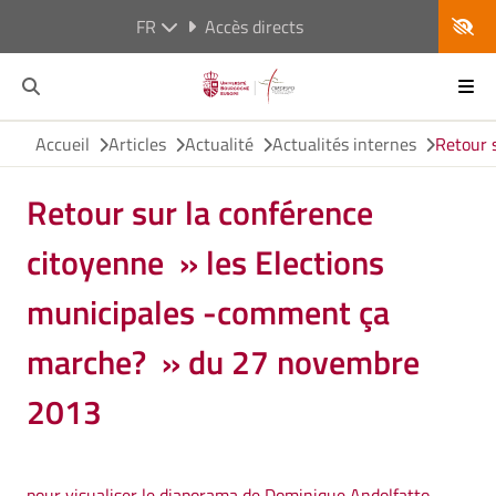
FR
Accès directs
Accueil
Articles
Actualité
Actualités internes
Retour 
Retour sur la conférence
citoyenne » les Elections
municipales -comment ça
marche? » du 27 novembre
2013
pour visualiser le diaporama de Dominique Andolfatto