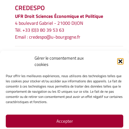
CREDESPO
UFR
Droit Sciences Économique et Politique
4 boulevard Gabriel - 21000 DIJON
Tél. +33 (0)3 80 39 53 63
Email :
credespo@u-bourgogne.fr
INFORMATIONS LÉGALES
Gérer le consentement aux
cookies
Mentions légales
Gérer mes cookies
Pour offrir les meilleures expériences, nous utilisons des technologies telles que
Politique de cookies
les cookies pour stocker et/ou accéder aux informations des appareils. Le fait de
Déclaration de confidentialité
consentir à ces technologies nous permettra de traiter des données telles que le
comportement de navigation ou les ID uniques sur ce site. Le fait de ne pas
Avertissement
consentir ou de retirer son consentement peut avoir un effet négatif sur certaines
caractéristiques et fonctions.
INTRANET
Accepter