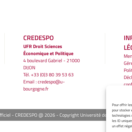
CREDESPO
IN
LÉ
UFR
Droit Sciences
Économique et Politique
Men
4 boulevard Gabriel - 21000
Gér
DIJON
Poli
Tél. +33 (0)3 80 39 53 63
Décl
Email :
credespo@u-
conf
bourgogne.fr
Ave
Pour offrir l
pour stocker 
Officiel - CREDESPO @ 2026
Copyright Université de Bourgogne 
technologies 
les ID unique
un effet négat