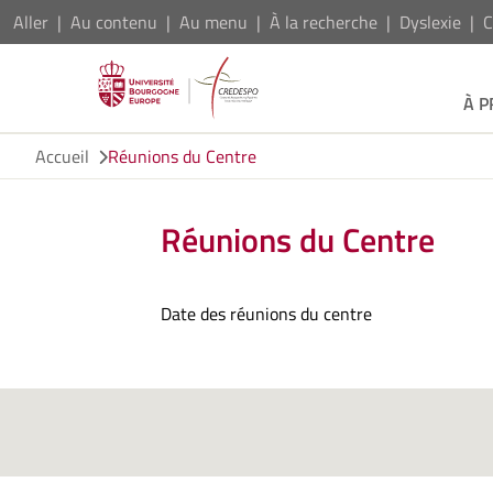
Aller
Au contenu
Au menu
À la recherche
Dyslexie
C
À 
Accueil
Réunions du Centre
Réunions du Centre
Date des réunions du centre