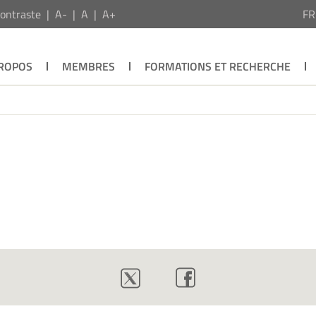
ontraste
A-
A
A+
F
PROPOS
MEMBRES
FORMATIONS ET RECHERCHE