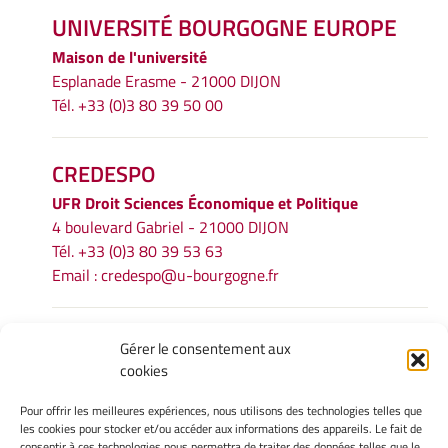
UNIVERSITÉ BOURGOGNE EUROPE
Maison de l'université
Esplanade Erasme - 21000 DIJON
Tél. +33 (0)3 80 39 50 00
CREDESPO
UFR
Droit Sciences Économique et Politique
4 boulevard Gabriel - 21000 DIJON
Tél. +33 (0)3 80 39 53 63
Email :
credespo@u-bourgogne.fr
INFORMATIONS LÉGALES
Gérer le consentement aux
cookies
Mentions légales
Gérer mes cookies
Pour offrir les meilleures expériences, nous utilisons des technologies telles que
Politique de cookies
les cookies pour stocker et/ou accéder aux informations des appareils. Le fait de
Déclaration de confidentialité
consentir à ces technologies nous permettra de traiter des données telles que le