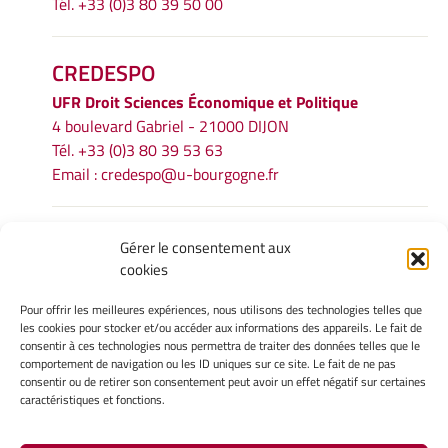
Tél. +33 (0)3 80 39 50 00
CREDESPO
UFR
Droit Sciences Économique et Politique
4 boulevard Gabriel - 21000 DIJON
Tél. +33 (0)3 80 39 53 63
Email :
credespo@u-bourgogne.fr
INFORMATIONS LÉGALES
Gérer le consentement aux
cookies
Mentions légales
Gérer mes cookies
Pour offrir les meilleures expériences, nous utilisons des technologies telles que
Politique de cookies
les cookies pour stocker et/ou accéder aux informations des appareils. Le fait de
Déclaration de confidentialité
consentir à ces technologies nous permettra de traiter des données telles que le
comportement de navigation ou les ID uniques sur ce site. Le fait de ne pas
Avertissement
consentir ou de retirer son consentement peut avoir un effet négatif sur certaines
caractéristiques et fonctions.
INTRANET